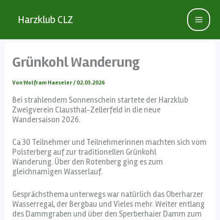
Zum
Inhalt
Harzklub CLZ
springen
Grünkohl Wanderung
Von
Wolfram Haeseler
/
02.03.2026
Bei strahlendem Sonnenschein startete der Harzklub
Zweigverein Clausthal-Zellerfeld in die neue
Wandersaison 2026.
Ca 30 Teilnehmer und Teilnehmerinnen machten sich vom
Polsterberg auf zur traditionellen Grünkohl
Wanderung. Über den Rotenberg ging es zum
gleichnamigen Wasserlauf.
Gesprächsthema unterwegs war natürlich das Oberharzer
Wasserregal, der Bergbau und Vieles mehr. Weiter entlang
des Dammgraben und über den Sperberhaier Damm zum