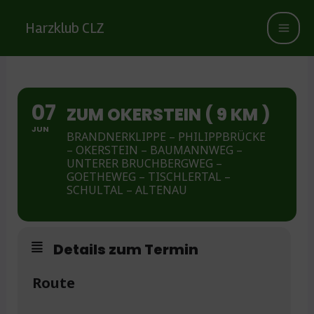
Zum
Inhalt
Harzklub CLZ
springen
07
ZUM OKERSTEIN ( 9 KM )
JUN
BRANDNERKLIPPE – PHILIPPBRÜCKE
– OKERSTEIN – BAUMANNWEG –
UNTERER BRUCHBERGWEG –
GOETHEWEG – TISCHLERTAL –
SCHULTAL – ALTENAU
Details zum Termin
Route